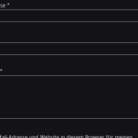
sse
*
*
ail-Adresse und Website in diesem Browser für meinen