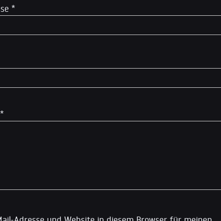
sse
*
*
ail-Adresse und Website in diesem Browser für meinen