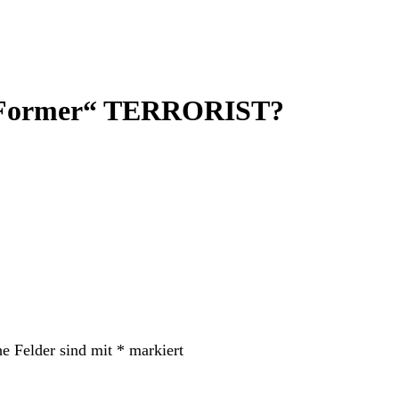
 „Former“ TERRORIST?
he Felder sind mit
*
markiert