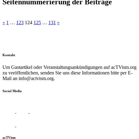
Seitennummerierung der Beiträge
«
1
…
123
124
125
…
131
»
Kontakt
Um Gastartikel oder Veranstaltungsankündigungen auf acTVism.org
zu veröffentlichen, senden Sie uns diese Informationen bitte per E-
Mail an
info@actvism.org
.
Social Media
acTVism