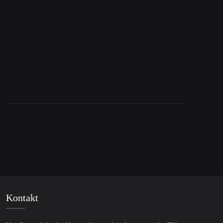
Trump knickt ein: Waffenstillstand mit Iran –
wie lange hält er?
Kontakt