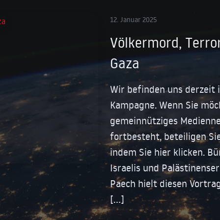
12. Januar 2025
Völkermord, Terro
Gaza
Wir befinden uns derzeit 
Kampagne. Wenn Sie möch
gemeinnütziges Medienne
fortbesteht, beteiligen Si
indem Sie hier klicken. B
Israelis und Palästinenser
Paech hielt diesen Vortr
[…]