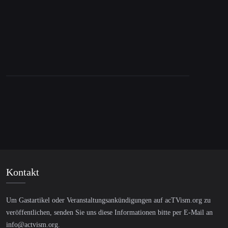
8. Dezember 2024
Ehem. US-Oberst über Syrien, die Ukraine,
China & den Haftbefehl gegen Netanjahu
Kontakt
Um Gastartikel oder Veranstaltungsankündigungen auf acTVism.org zu
veröffentlichen, senden Sie uns diese Informationen bitte per E-Mail an
info@actvism.org
.