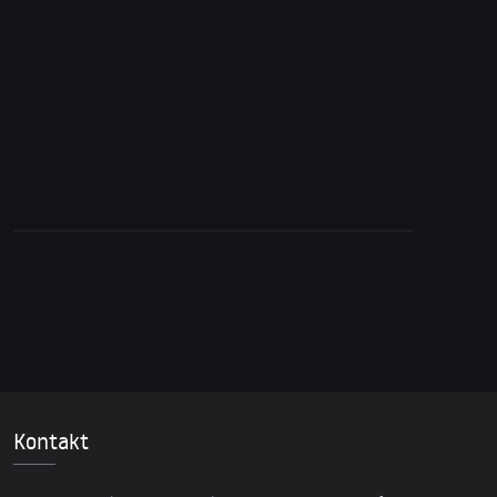
Neue US-Politikerin stellt Ukraine-Krieg
infrage: Ein Durchbruch?
Kontakt