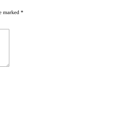
re marked
*