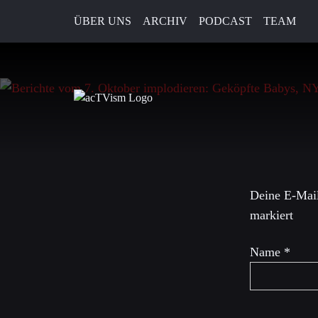
ÜBER UNS
ARCHIV
PODCAST
TEAM
10. März 2024
Schreibe 
Deine E-Mail
markiert
Name
*