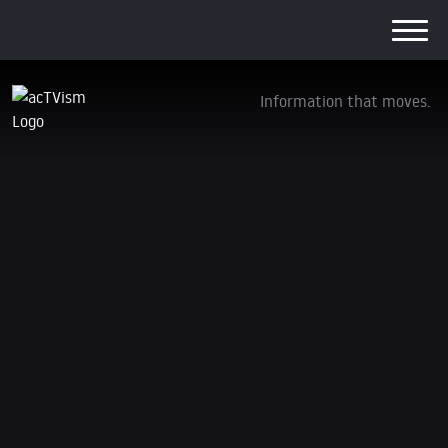
Information that moves.
Wie Konzerne Washington kontrollieren &
bahnbrechende Boeing-Enthüllungen
14. Mai 2024
Wir steigen von
YouTube aus
. Treten Sie unseren