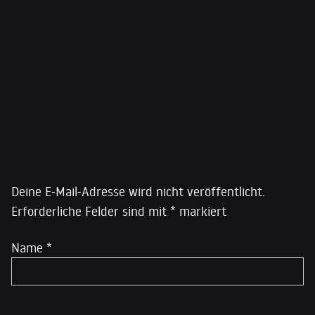
darunter With Liberty and Justice for Some (2011)
und No Place to Hide: Edward Snowden, the NSA, and
the U.S. Surveillance State – deutscher Titel: Die
globale Überwachung: Der Fall Snowden, die
amerikanischen Geheimdienste und die Folgen (2014).
Schreibe einen Kommentar
Deine E-Mail-Adresse wird nicht veröffentlicht.
Erforderliche Felder sind mit
*
markiert
Name
*