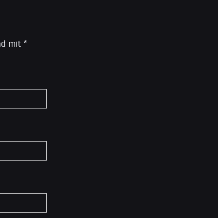
ind mit
*