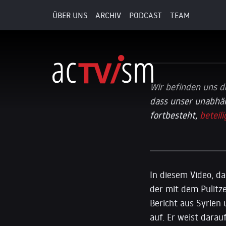
ÜBER UNS
ARCHIV
PODCAST
TEAM
28. Dezember 2024
Wir befinden uns d
dass unser unabhä
fortbesteht,
beteil
In diesem Video, d
der mit dem Pulitz
Bericht aus Syrien
auf. Er weist darau