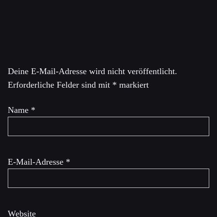
advisor to General Powell. He has also taught national
security affairs in the Honors Program at the George
Washington University. He is currently working on a
Schreibe einen Kommentar
book about the first George W. Bush administration.
Deine E-Mail-Adresse wird nicht veröffentlicht.
Erforderliche Felder sind mit
*
markiert
Name
*
E-Mail-Adresse
*
Website