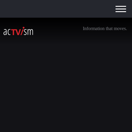
Information that moves.
Colonel Wilkerson on Syria, Ukraine, China &
the ICC arrest warrant against Netanyahu
6. Dezember 2024
Aufgrund limitierter finanzieller Mittel stehen manche
Videos ggf. derzeit nur auf Englisch zur Verfügung.
Spenden Sie auf unser Crowdfunding-Projekt, um uns mit