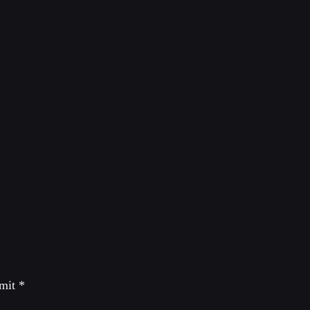
uncil meeting on
 mit
*