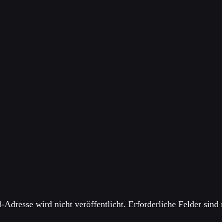
f Featured Image:
ey Felipe
States journalist Danny Haiphong, addresses the Security Co
nal peace and security.
einen Kommentar
-Adresse wird nicht veröffentlicht.
Erforderliche Felder sind