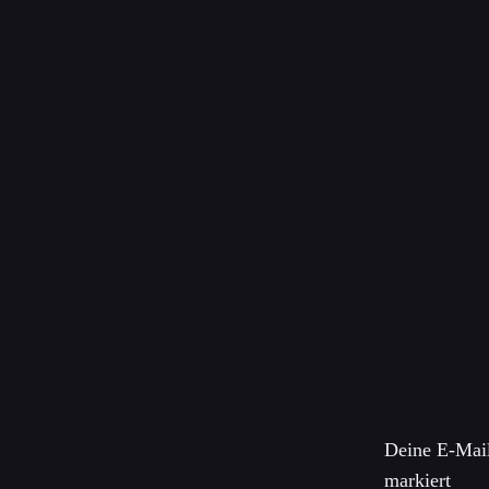
Citation o
Credit: UN Photo/Lo
Description: United 
threats to internatio
Schreibe 
Deine E-Mail
markiert