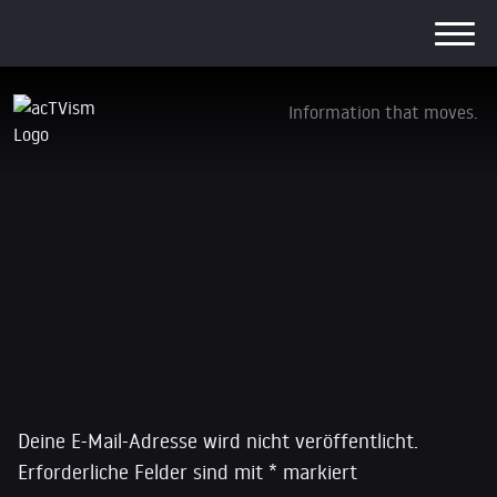
Information that moves.
14441122_10207619669555199_736336391
6. Oktober 2016
Schreibe einen Kommentar
Deine E-Mail-Adresse wird nicht veröffentlicht.
Erforderliche Felder sind mit
*
markiert