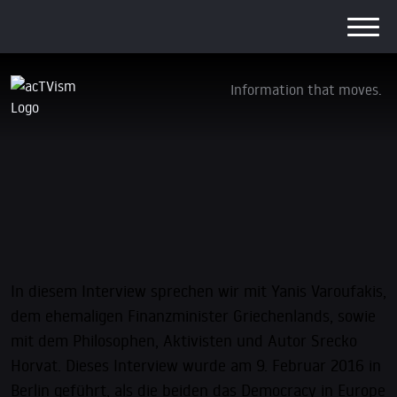
Information that moves.
Exklusives Interview mit den Gründern von
DiEM25 – Yanis Varoufakis & Srecko Horvat
14. April 2016
In diesem Interview sprechen wir mit Yanis Varoufakis,
dem ehemaligen Finanzminister Griechenlands, sowie
mit dem Philosophen, Aktivisten und Autor Srecko
Horvat. Dieses Interview wurde am 9. Februar 2016 in
Berlin geführt, als die beiden das Democracy in Europe