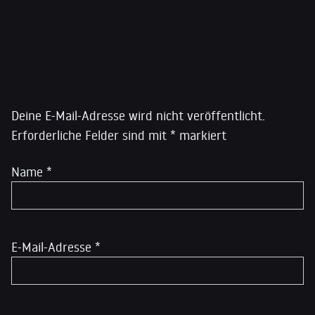
General Powell. Er hat außerdem im Rahmen des
Honors Program an der George Washington University
nationale Sicherheitsfragen unterrichtet. Derzeit
arbeitet er an einem Buch über die erste Regierung
Schreibe einen Kommentar
von George W. Bush.
Deine E-Mail-Adresse wird nicht veröffentlicht.
Erforderliche Felder sind mit
*
markiert
Name
*
E-Mail-Adresse
*