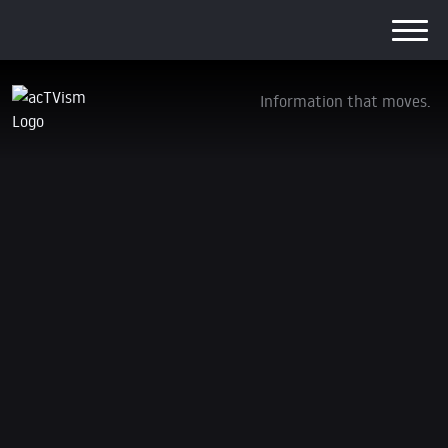
Information that moves.
Ehemaliger US-Oberst über den Einsatz
westlicher Waffen gegen russische Ziele
31. Mai 2024
Wir steigen von
YouTube aus
. Treten Sie unseren