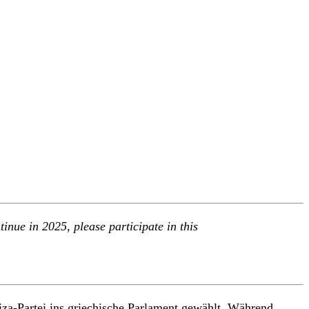
nue in 2025, please participate in this
iza-Partei ins griechische Parlament gewählt. Während