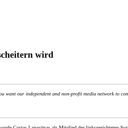
cheitern wird
u want our independent and non-profit media network to conti
rde Costas Lapavitsas als Mitglied der linksgerichteten Syr