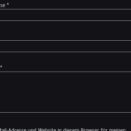
sse
*
*
ail-Adresse und Website in diesem Browser für meinen