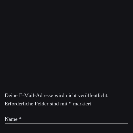
und Menschenrechte spezialisiert. Er war Mitglied der
Schattenkabinette der Grünen Parteien Kanadas und
Quebecs. Im Jahr 2020 kandidierte er für den Vorsitz der
Grünen Partei Kanadas und belegte den zweiten Platz. Er
ist außerdem Gründer und Herausgeber des YouTube-
Kanals „Reasons 2 Resist with Dimitri Lascaris:
@reason2resist
Schreibe einen Kommentar
Deine E-Mail-Adresse wird nicht veröffentlicht.
Erforderliche Felder sind mit
*
markiert
Name
*