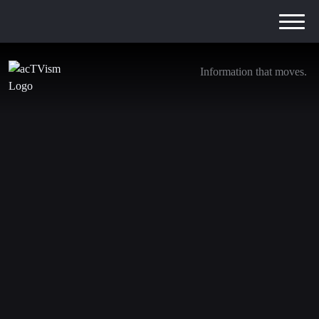
Information that moves.
Neue Gaza-Flotte unterwegs, um Israels
Blockade zu durchbrechen
11. Mai 2026
Journalist und Menschenrechtsanwalt Dimitri Lascaris
spricht mit dem Menschenrechtsaktivisten Ehab Lotayef,
der sich derzeit an Bord des Schiffes „The Perseverance“