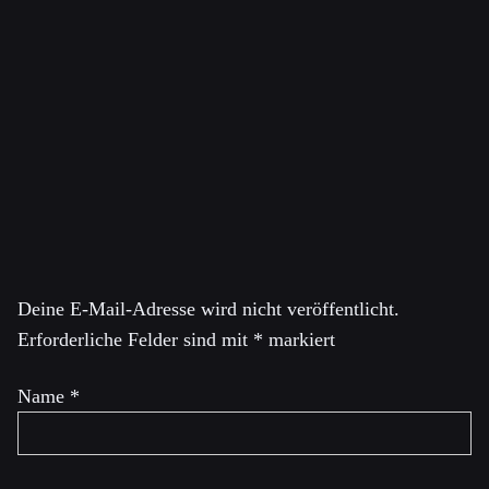
10 einflussreichsten Meinungsautoren Amerikas und von
Foreign Policy zu einem der Top 100 Global Thinkers of
2013 ernannt wurde, ist ein ehemaliger Verfechter der
Verfassungs- und Bürgerrechte. Er war bis Oktober 2013
Kolumnist bei The Guardian und Mitbegründer und
ehemaliger Redakteur bei The Intercept, das er 2020
verließ.
Schreibe einen Kommentar
Deine E-Mail-Adresse wird nicht veröffentlicht.
Erforderliche Felder sind mit
*
markiert
Name
*