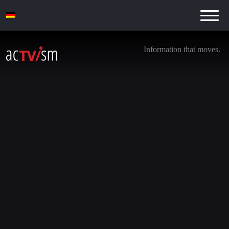
Information that moves.
Israel-Gaza-Krieg: Dringende Notwendigkeit
rationaler – nicht emotionaler – Reaktionen
15. Oktober 2023
Wir steigen von
YouTube aus
. Treten Sie unseren neuen