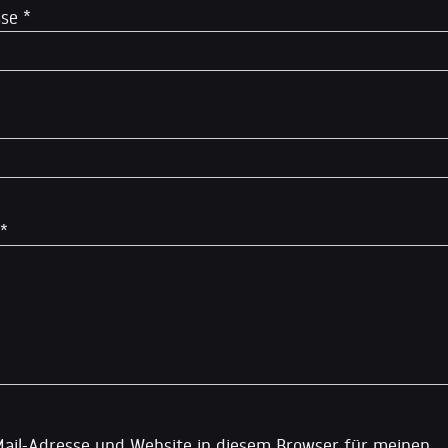
sse
*
*
ail-Adresse und Website in diesem Browser für meinen