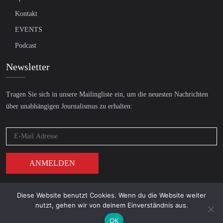
Kontakt
EVENTS
Podcast
Newsletter
Tragen Sie sich in unsere Mailingliste ein, um die neuesten Nachrichten
über unabhängigen Journalismus zu erhalten:
Diese Website benutzt Cookies. Wenn du die Website weiter
© 2026 AcTVism Munich e.V. | All rights reserved.
nutzt, gehen wir von deinem Einverständnis aus.
DATENSCHUTZ
IMPRESSUM
OK