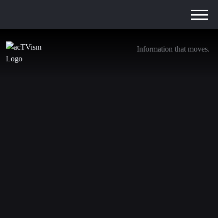
Information that moves.
Ukraine, Venezuela und Japan – Der
verborgene geopolitische Kontext | Prof. Peter
Kuznick
28. Dezember 2025
In diesem Interview spricht unser Gründer und Redakteur