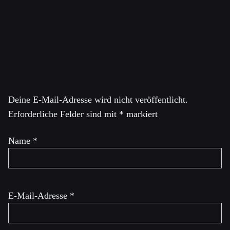
Bürgerrechtsbewegung und der Antikriegsbewegung aktiv
und setzt sich für die Bekämpfung von Krieg und den
Atomausstieg ein.
Schreibe einen Kommentar
Deine E-Mail-Adresse wird nicht veröffentlicht.
Erforderliche Felder sind mit
*
markiert
Name
*
E-Mail-Adresse
*