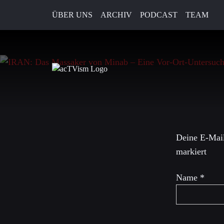
ÜBER UNS
ARCHIV
PODCAST
TEAM
6. April 2026
Schreibe 
Deine E-Mail
markiert
Name
*