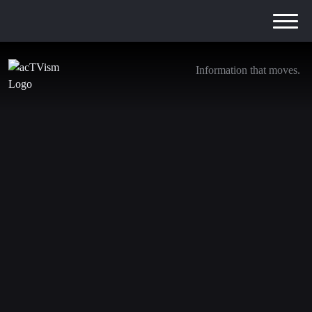
Information that moves.
AUS IRAN: Warum über 100 Länder nach
Teheran kamen
4. Juli 2026
Aus Teheran berichtet der Menschenrechtsanwalt Dimitri
Lascaris über ein Ereignis, das die politische Stellung des
Iran weit über seine Grenzen hinaus sichtbar macht.