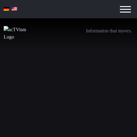
Information that moves.
Wie Israel seine koloniale Besatzung
aufrechterhält – Teil 1
22. März 2024
Wir steigen von
YouTube aus
. Treten Sie unseren neuen
Kanälen bei. Klicken Sie auf die untenstehenden Links
und abonnieren Sie noch heute: