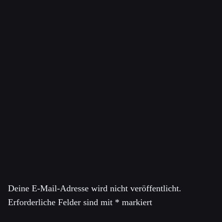
ÜBER WALID HABBAS
Walid Habbas ist ein Forscher am Palästinensischen
Forum für Israelische Studien (MADAR) und Doktorand
an der Hebräischen Universität Jerusalem.
Schreibe einen Kommentar
Deine E-Mail-Adresse wird nicht veröffentlicht.
Erforderliche Felder sind mit
*
markiert