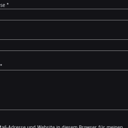
sse
*
*
ail-Adresse und Website in diesem Browser für meinen