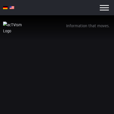
Information that moves.
Israel and Palestine Conflict – Everything
You need to Know
10. Oktober 2023
Aufgrund limitierter finanzieller Mittel stehen manche
Videos ggf. derzeit nur auf Englisch zur Verfügung.
Spenden Sie auf unser Crowdfunding-Projekt, um uns
mit der Übersetzung zu unterstützen.