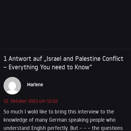
academic venues. He is the author of The Privatisation
of Israeli Security (Pluto, 2017) and The Political
Economy of Israel’s Occupation (Pluto, 2010). He is
currently the military embargo coordinator of the BNC
(Boycott National Committee) of the BDS movement.
1 Antwort auf „Israel and Palestine Conflict
– Everything You need to Know“
Marlene
12. Oktober 2023 um 12:02
So much I wold like to bring this interview to the
knowledge of many German speaking people who
understand Englsh perfectly. But – – – the questions