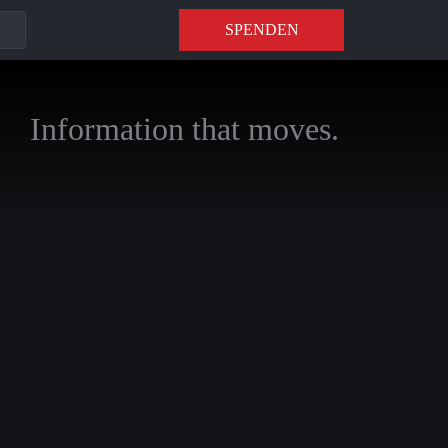
SPENDEN
Information that moves.
e möchten, dass
esteht,
beteiligen Sie
taates Israel begann
meist von der