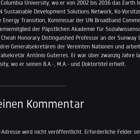
Columbia University, wo er von 2002 bis 2016 das Earth Ins
UN Sustainable Development Solutions Network, Ko-Vorsitz
he Energy Transition, Kommissar der UN Broadband Commis
miemitglied der Päpstlichen Akademie für Sozialwissens
y Cheah Honorary Distinguished Professor an der Sunway U
drei Generalsekretären der Vereinten Nationen und arbeit
alsekretär António Guterres. Er war über zwanzig Jahre l
ty, wo er seinen B.A.-, M.A.- und Doktortitel erhielt.
 einen Kommentar
-Adresse wird nicht veröffentlicht.
Erforderliche Felder s