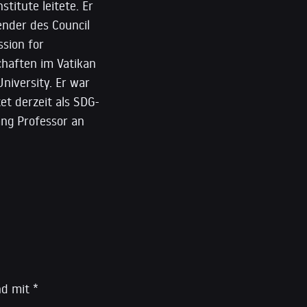
titute leitete. Er
ender des Council
sion for
chaften im Vatikan
niversity. Er war
et derzeit als SDG-
ang Professor an
ind mit
*