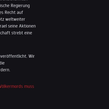
lische Regierung
hes Recht auf
tz weltweiter
rael seine Aktionen
schaft strebt eine
eröffentlicht. Wir
die
rdern.
s Völkermords muss