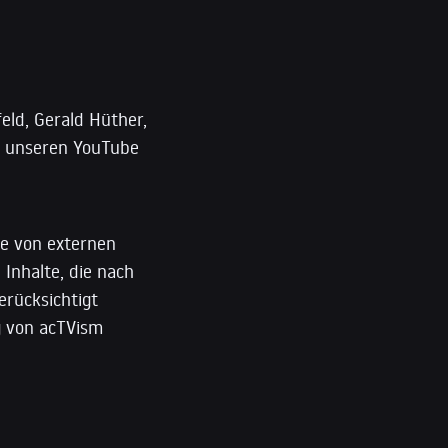
ld, Gerald Hüther,
e unseren YouTube
e von externen
 Inhalte, die nach
erücksichtigt
ng von acTVism