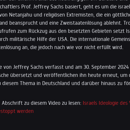
haftlers Prof. Jeffrey Sachs basiert, geht es um die israe
on Netanjahu und religiösen Extremisten, die ein göttlic
Land beansprucht und eine Zweistaatenlösung ablehnt. Tro
ufrufen zum Rückzug aus den besetzten Gebieten setzt Is
urch militärische Hilfe der USA. Die internationale Gemein
tenlösung an, die jedoch nach wie vor nicht erfüllt wird.
de von Jeffrey Sachs verfasst und am 30. September 2024 v
sche übersetzt und veröffentlichen ihn heute erneut, um 
 diesem Thema in Deutschland und darüber hinaus zu fö
 Abschrift zu diesem Video zu lesen:
Israels Ideologie de
estoppt werden