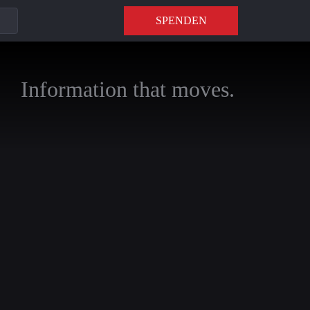
SPENDEN
Information that moves.
s in den Libanon
r Beirut erneut
enanntes
er Krieg wirklich
m YouTube-Kanal