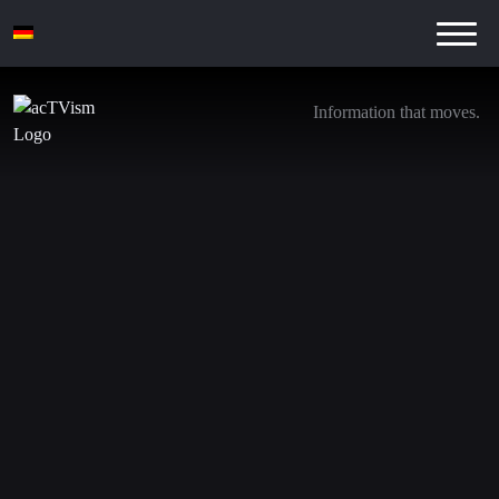
Information that moves.
Die große Lüge der Globalisierung – Prof.
Richard D. Wolff
8. Januar 2026
Wir befinden uns derzeit in unserer jährlichen
Crowdfunding-Kampagne. Wenn Sie möchten, dass unser
unabhängiges und gemeinnütziges Mediennetzwerk auch
im Jahr 2025 fortbesteht, beteiligen Sie sich bitte an