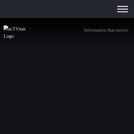
Information that moves.
Wie die NATO Russland in der Ukraine
provozierte und den Frieden untergrub
26. März 2025
Wir steigen von
YouTube aus
. Treten Sie unseren neuen