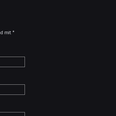
ind mit
*