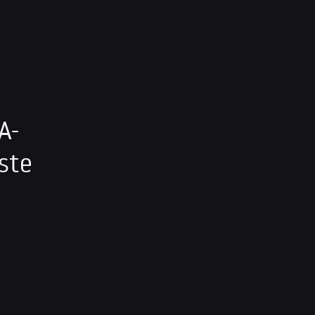
A-
ste