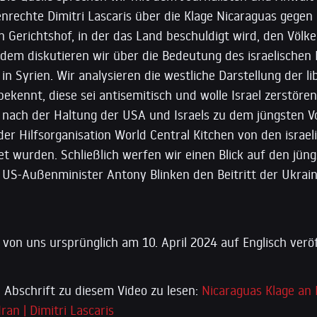
rechte Dimitri Lascaris über die Klage Nicaraguas gegen
n Gerichtshof, in der das Land beschuldigt wird, den Völk
dem diskutieren wir über die Bedeutung des israelischen L
 in Syrien. Wir analysieren die westliche Darstellung der l
e bekennt, diese sei antisemitisch und wolle Israel zerstör
 nach der Haltung der USA und Israels zu dem jüngsten Vo
der Hilfsorganisation World Central Kitchen von den israel
et wurden. Schließlich werfen wir einen Blick auf den jün
m US-Außenminister Antony Blinken den Beitritt der Ukrai
von uns ursprünglich am 10. April 2024 auf Englisch veröf
 Abschrift zu diesem Video zu lesen:
Nicaraguas Klage an 
ran | Dimitri Lascaris