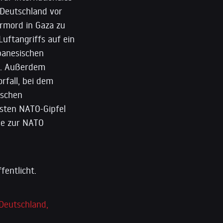
 Deutschland vor
ermord in Gaza zu
uftangriffs auf ein
ibanesischen
en. Außerdem
rfall, bei dem
ischen
gsten NATO-Gipfel
ne zur NATO
fentlicht.
Deutschland,