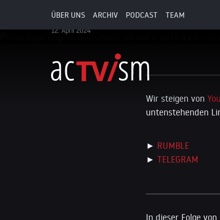
Lascaris
ÜBER UNS
ARCHIV
PODCAST
TEAM
12. April 2024
Wir steigen von
Yo
untenstehenden Lin
►
RUMBLE
►
TELEGRAM
In dieser Folge von