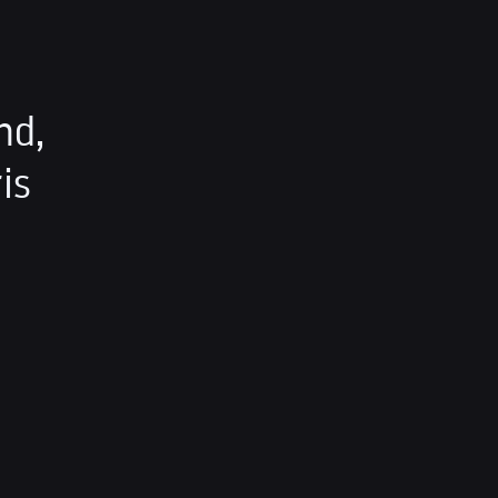
nd,
is