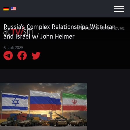
Russia’s Complex Relationships With Iran
Information that moves.
and Israel w/ John Helmer
6. Juli 2025