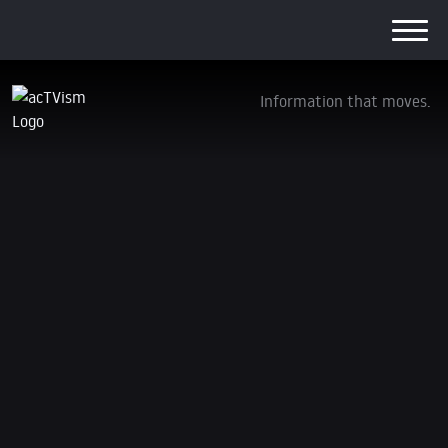
Information that moves.
Der Staatsstreich, über den westliche
Medien kaum berichten
7. Juni 2026
In diesem exklusiven Interview spricht der
Menschenrechtsanwalt und Journalist Dimitri Lascaris
mit Aleema Khan, der Schwester des abgesetzten