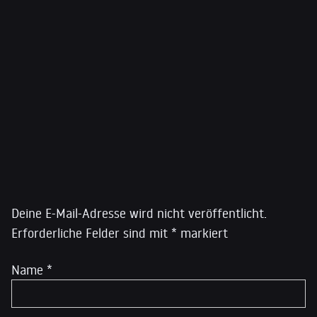
Schattenkabinette der Grünen Parteien Kanadas und
Quebecs. Im Jahr 2020 kandidierte er für den Vorsitz
der Grünen Partei Kanadas und belegte den zweiten
Platz. Er ist außerdem Gründer und Herausgeber des
YouTube-Kanals „Reason2Resist“ with Dimitri Lascaris:
@reason2resist
Schreibe einen Kommentar
Deine E-Mail-Adresse wird nicht veröffentlicht.
Erforderliche Felder sind mit
*
markiert
Name
*