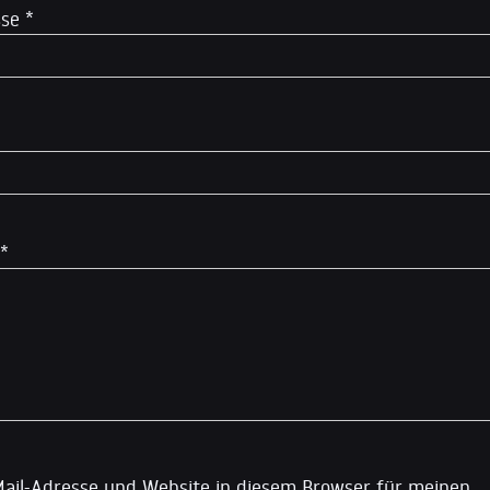
sse
*
*
ail-Adresse und Website in diesem Browser für meinen