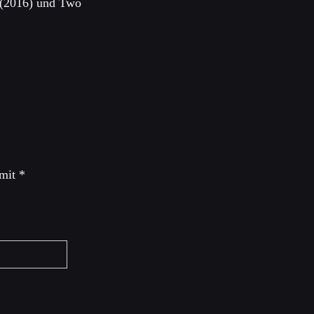
 (2016) und Two
 mit
*