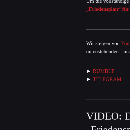
Um die vollständige
„Friedensplan“ fü
Wir steigen von
You
untenstehenden Link
►
RUMBLE
►
TELEGRAM
VIDEO
:
D
„Friedens