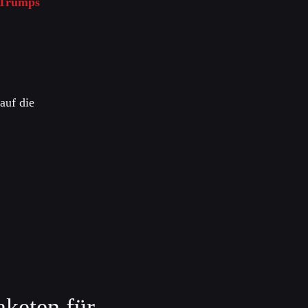
 Trumps
auf die
keten für