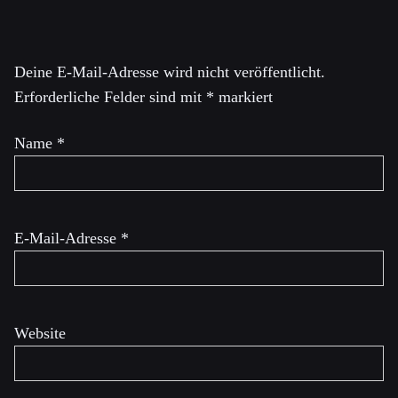
Derzeit arbeitet er an einem Buch über die erste Bush-
Schreibe einen Kommentar
Regierung.
Deine E-Mail-Adresse wird nicht veröffentlicht.
Erforderliche Felder sind mit
*
markiert
Name
*
E-Mail-Adresse
*
Website