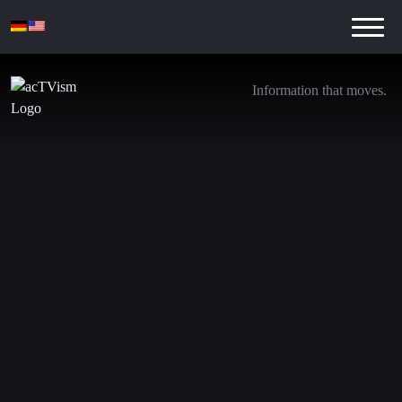
Information that moves.
Trumps Ukraine-Plan geleakt & Israels Agenda
zum Waffenstillstand | Col. Wilkerson
30. Januar 2025
Wir steigen von
YouTube aus
. Treten Sie unseren neuen