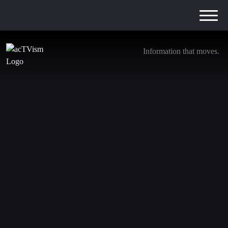
Information that moves.
Selenskyj lehnt Trumps Ukraine-Vorschlag ab
27. April 2025
Wir steigen von
YouTube aus
. Treten Sie unseren neuen
Kanälen bei. Klicken Sie auf die untenstehenden Links
und abonnieren Sie noch heute: