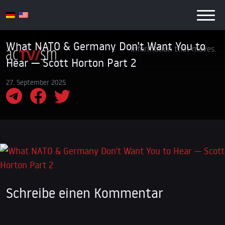
What NATO & Germany Don’t Want You to
Information that moves.
Hear — Scott Horton Part 2
27. September 2025
Schreibe einen Kommentar