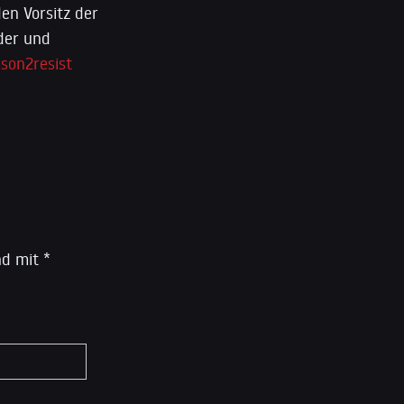
en Vorsitz der
der und
son2resist
ind mit
*