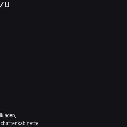
 zu
lklagen,
 Schattenkabinette