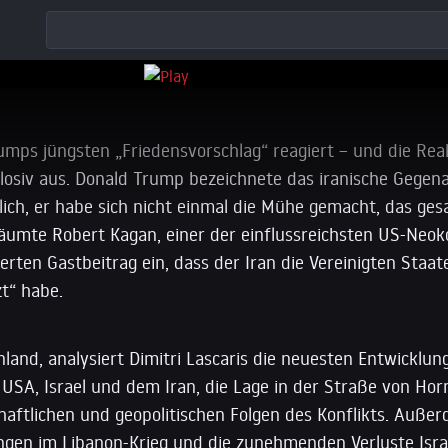
e gegen Iran ein
rumps jüngsten „Friedensvorschlag“ reagiert – und die Rea
plosiv aus. Donald Trump bezeichnete das iranische Gegena
tlich, er habe sich nicht einmal die Mühe gemacht, das g
 räumte Robert Kagan, einer der einflussreichsten US-Neok
ten Gastbeitrag ein, dass der Iran die Vereinigten Staat
t“ habe.
nland, analysiert Dimitri Lascaris die neuesten Entwickl
 USA, Israel und dem Iran, die Lage in der Straße von Ho
aftlichen und geopolitischen Folgen des Konflikts. Auße
ngen im Libanon-Krieg und die zunehmenden Verluste Isr