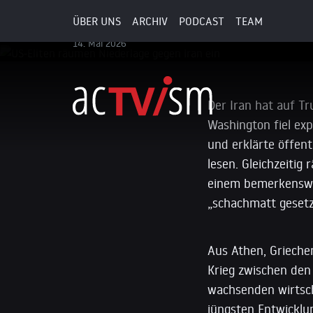
US-Eliten räumen Niederlag
ÜBER UNS
ARCHIV
PODCAST
TEAM
14. Mai 2026
Der Iran hat auf T
Washington fiel ex
und erklärte öffen
lesen. Gleichzeitig
einem bemerkenswer
„schachmatt gesetz
Aus Athen, Grieche
Krieg zwischen den
wachsenden wirtsch
jüngsten Entwicklu