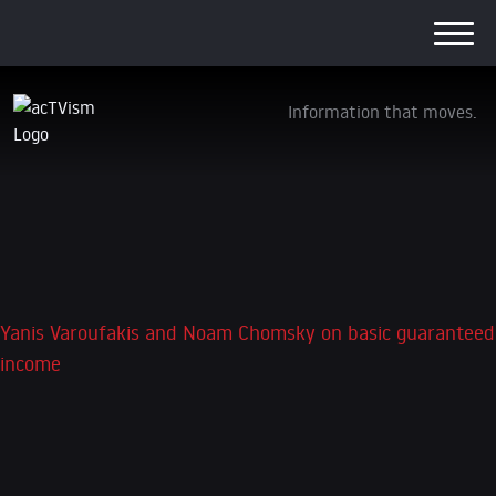
Information that moves.
Yanis Varoufakis and Noam Chomsky on
basic guaranteed income
24. Mai 2016
Yanis Varoufakis and Noam Chomsky on basic guaranteed
income
Schreibe einen Kommentar