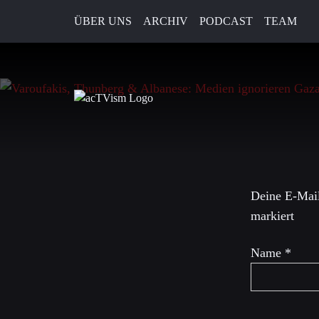
ÜBER UNS
ARCHIV
PODCAST
TEAM
4. Dezember 2025
Schreibe 
Deine E-Mail
markiert
Name
*