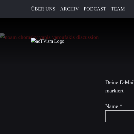
ÜBER UNS
ARCHIV
PODCAST
TEAM
14. September 2016
Schreibe 
Deine E-Mail
markiert
Name
*