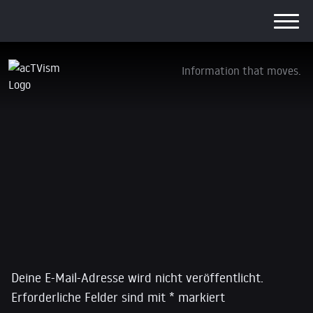
Information that moves.
Vegane Ostern – acTVism e.V.
20. März 2016
Schreibe einen Kommentar
Deine E-Mail-Adresse wird nicht veröffentlicht.
Erforderliche Felder sind mit
*
markiert