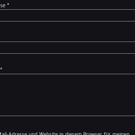
sse
*
*
ail-Adresse und Website in diesem Browser für meinen