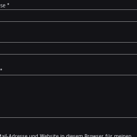
sse
*
*
ail-Adresse und Website in diesem Browser für meinen