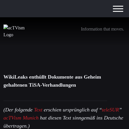
Information that moves.
WikiLeaks enthüllt geheime TiSA-Dokumente
26. Mai 2016
WikiLeaks enthüllt Dokumente aus Geheim
gehaltenen TiSA-Verhandlungen
(Der folgende
Text
erschien ursprünglich auf “
teleSUR
”
acTVism Munich
hat diesen Text sinngemäß ins Deutsche
übertragen.)