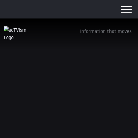
Information that moves.
Ex-Oberst: US-Angriff auf Iran – Droht der
große Krieg?
12. Juni 2026
In dieser Folge von Die Quelle spricht unser leitender
Redakteur Zain Raza mit Lawrence Wilkerson,
ehemaliger Oberst der US-Armee, über die jüngste